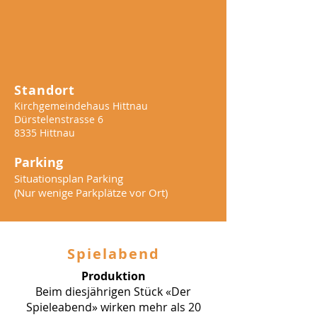
Standort
Kirchgemeindehaus Hittnau
Dürstelenstrasse 6
8335 Hittnau
Parking
Situationsplan Parking
(Nur wenige Parkplätze vor Ort)
Spielabend
Produktion
Beim diesjährigen Stück «Der
Spieleabend» wirken mehr als 20